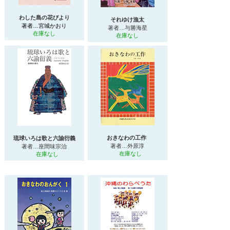
わした島の花びより
それゆけ漁太
著者…宮城かおり
著者…与勝海星
在庫なし
在庫なし
おきなわの工作
琉球いろは歌と六諭衍義
著者…外原淳
著者…座間味宗治
在庫なし
在庫なし