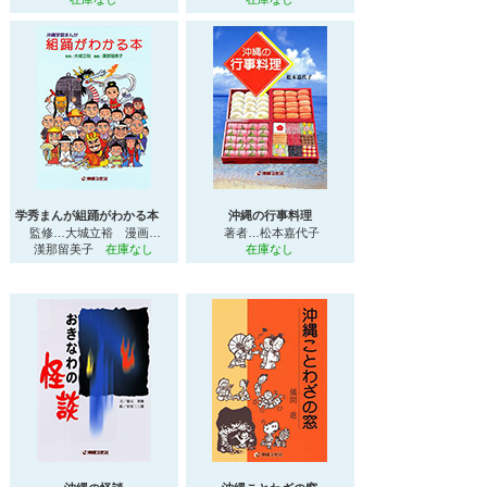
学秀まんが組踊がわかる本
沖縄の行事料理
監修…大城立裕 漫画…
著者…松本嘉代子
漢那留美子
在庫なし
在庫なし