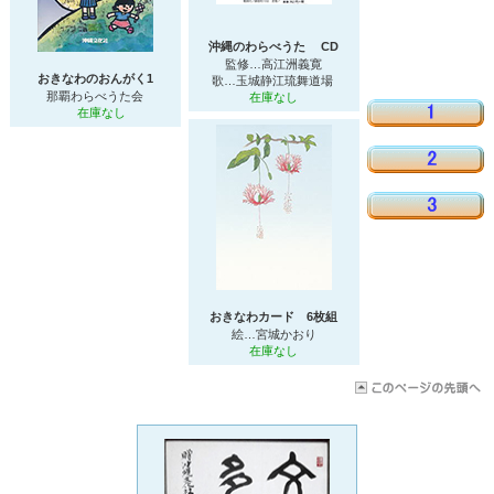
沖縄のわらべうた CD
監修…高江洲義寛
おきなわのおんがく1
歌…玉城静江琉舞道場
那覇わらべうた会
在庫なし
在庫なし
おきなわカード 6枚組
絵…宮城かおり
在庫なし