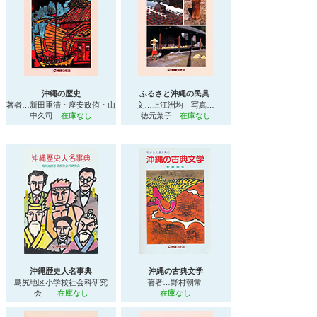
沖縄の歴史
ふるさと沖縄の民具
著者…新田重清・座安政侑・山
文…上江洲均 写真…
中久司
在庫なし
徳元葉子
在庫なし
沖縄歴史人名事典
沖縄の古典文学
島尻地区小学校社会科研究
著者…野村朝常
会
在庫なし
在庫なし