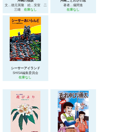
沖縄の怪談
沖縄ことわざの窓
文…徳元英隆 絵…安室 二
著者…儀間進
三雄
在庫なし
在庫なし
シーサーアイランド
SHISA編集委員会
在庫なし