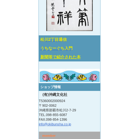
松川2丁目通信
うちなーぐち入門
新聞等で紹介された本
ショップ情報
(有)沖縄文化社
T5360002000924
〒902-0062
沖縄県那覇市松川2-7-29
TEL.098-855-6087
FAX.098-854-1396
info@okibunsha.co.jp
member